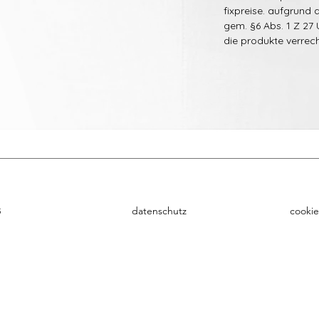
fixpreise. aufgrund
gem. §6 Abs. 1 Z 27 
die produkte verrec
B
datenschutz
cookie