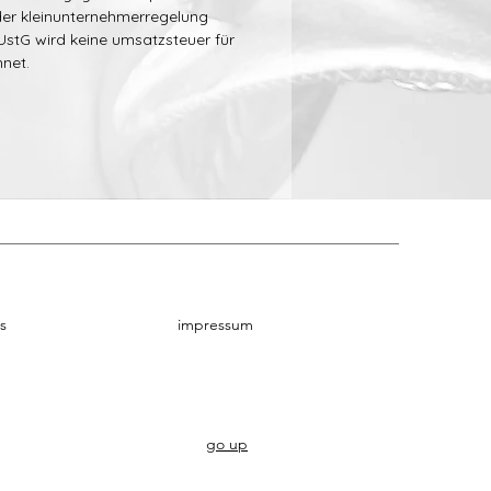
 der kleinunternehmerregelung
UstG wird keine umsatzsteuer für
hnet.
s
impressum
go up