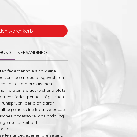
 den warenkorb
IBUNG
VERSANDINFO
n federpennale sind kleine
iebe zum detail aus ausgewählten
en. mit einem praktischen
hen, bieten sie ausreichend platz
nd mehr. jedes pennal trägt einen
lfühlspruch, der dich daran
 alltag eine kleine kreative pause
tisches accessoire, das ordnung
k gemütlichkeit auf
bringt.
seiten angegebenen preise sind