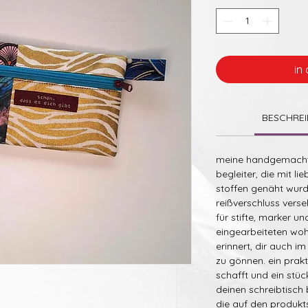
in
BESCHRE
meine handgemachte
begleiter, die mit l
stoffen genäht wurd
reißverschluss verse
für stifte, marker u
eingearbeiteten woh
erinnert, dir auch im
zu gönnen. ein prak
schafft und ein stüc
deinen schreibtisch 
die auf den produkt