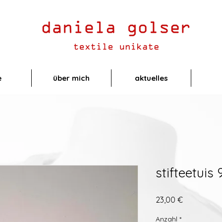
e
über mich
aktuelles
stifteetuis 
Preis
23,00 €
Anzahl
*