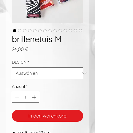
brillenetuis M
Preis
24,00 €
DESIGN
*
Anzahl
*
in den warenkorb
ca. 8 cm x 17 cm