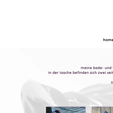
hom
meine bade- und f
in der tasche befinden sich zwei se
s