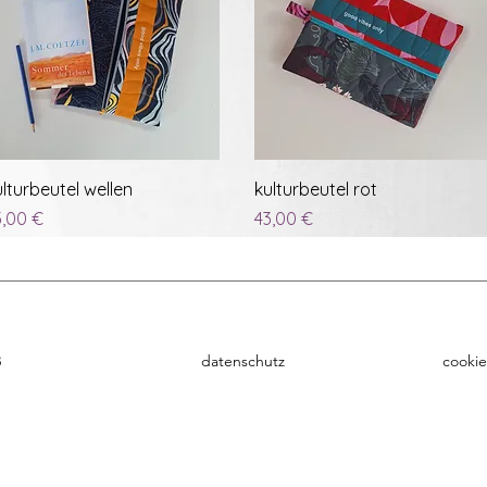
Schnellansicht
Schnellansicht
ulturbeutel wellen
kulturbeutel rot
eis
Preis
3,00 €
43,00 €
B
datenschutz
cookie