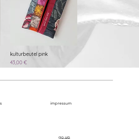
Schnellansicht
kulturbeutel pink
Preis
43,00 €
s
impressum
go up