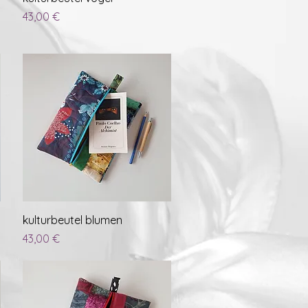
Preis
43,00 €
Schnellansicht
kulturbeutel blumen
Preis
43,00 €