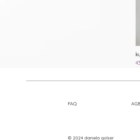
k
Pr
4
FAQ
AG
© 2024 daniela golser