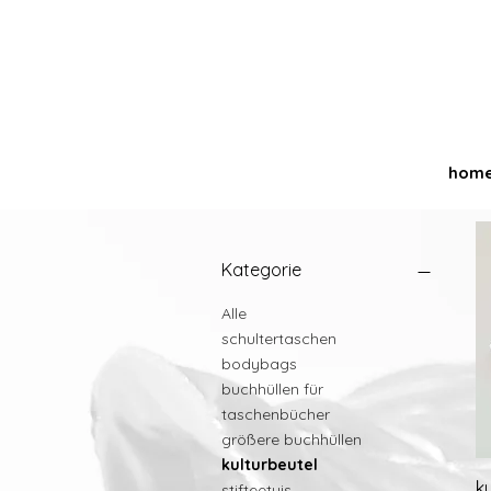
hom
Kategorie
Alle
schultertaschen
bodybags
buchhüllen für
taschenbücher
größere buchhüllen
kulturbeutel
k
stifteetuis