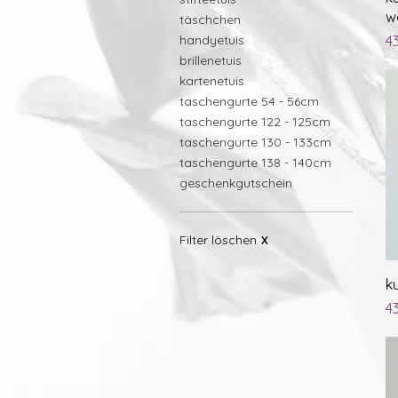
w
täschchen
Pr
4
handyetuis
brillenetuis
kartenetuis
taschengurte 54 - 56cm
taschengurte 122 - 125cm
taschengurte 130 - 133cm
taschengurte 138 - 140cm
geschenkgutschein
Filter löschen
X
k
Pr
4