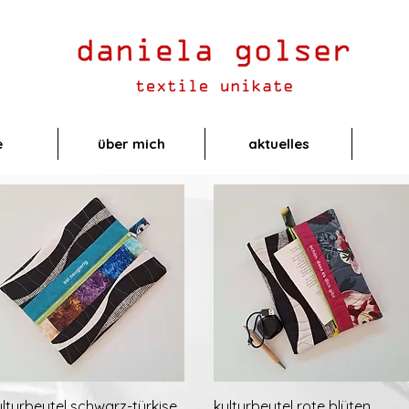
e
über mich
aktuelles
Schnellansicht
Schnellansicht
ulturbeutel schwarz-türkise
kulturbeutel rote blüten