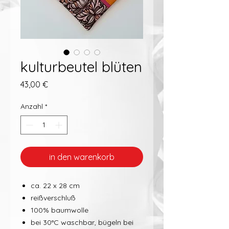
kulturbeutel blüten
Preis
43,00 €
Anzahl
*
in den warenkorb
ca. 22 x 28 cm
reißverschluß
100% baumwolle
bei 30°C waschbar, bügeln bei